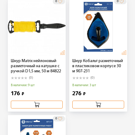
0
0
Шнур Matrix нейлоновый
Шнур Кобальт разметочный
разметочный на катушке c
в пластиковом корпусе 30
ручкой D1,5 мм, 50 м 84822
м 907-231
(0)
(0)
В наличии: 9 шт
В наличии: 3 шт
176
276
₽
₽
0