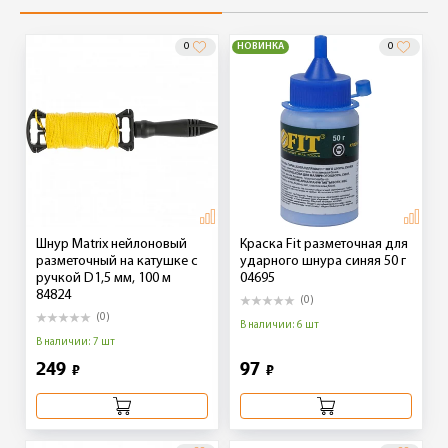
0
НОВИНКА
0
Шнур Matrix нейлоновый
Краска Fit разметочная для
разметочный на катушке c
ударного шнура синяя 50 г
ручкой D1,5 мм, 100 м
04695
84824
(0)
(0)
В наличии: 6 шт
В наличии: 7 шт
249
97
₽
₽