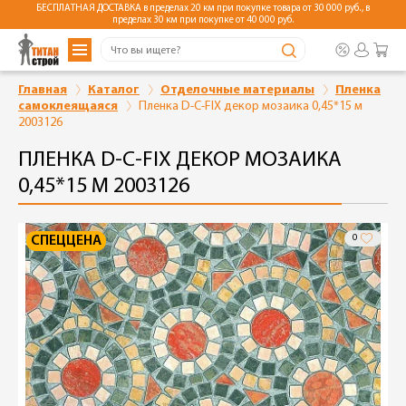
БЕСПЛАТНАЯ ДОСТАВКА в пределах 20 км при покупке товара от 30 000 руб., в
пределах 30 км при покупке от 40 000 руб.
Главная
Каталог
Отделочные материалы
Пленка
самоклеящаяся
Пленка D-C-FIX декор мозаика 0,45*15 м
2003126
ПЛЕНКА D-C-FIX ДЕКОР МОЗАИКА
0,45*15 М 2003126
0
СПЕЦЦЕНА