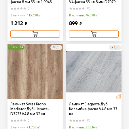
фаска 8 мм 33 кл 1,9948
V4 фаска 33 кл 8 мм D7079
(0)
(0)
В наличии: 115.698 м²
В наличии: 46.398 м²
1 212
899
₽
₽
НОВИНКА
0
2
Ламинат Swiss Krono
Ламинат Elegante Дуб
Mediator Дуб Шератан
Коламбиа фаска V4 8 мм 33
D3273 V4 8 мм 32 кл
кл
(0)
(0)
В наличии: 71.706 м²
В наличии: 51.216 м²