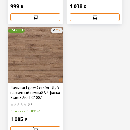
999
1 038
₽
₽
НОВИНКА
0
Ламинат Egger Comfort Дуб
паркетный темный V4 фаска
8 мм 32 кл EC1007
(0)
В наличии: 39.896 м²
1 085
₽