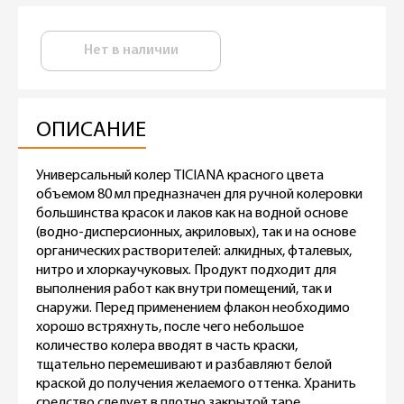
Нет в наличии
ОПИСАНИЕ
Универсальный колер TICIANA красного цвета
объемом 80 мл предназначен для ручной колеровки
большинства красок и лаков как на водной основе
(водно-дисперсионных, акриловых), так и на основе
органических растворителей: алкидных, фталевых,
нитро и хлоркаучуковых. Продукт подходит для
выполнения работ как внутри помещений, так и
снаружи. Перед применением флакон необходимо
хорошо встряхнуть, после чего небольшое
количество колера вводят в часть краски,
тщательно перемешивают и разбавляют белой
краской до получения желаемого оттенка. Хранить
средство следует в плотно закрытой таре,