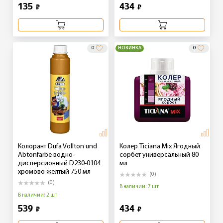
135
434
₽
₽
0
НОВИНКА
0
Колорант Dufa Vollton und
Колер Ticiana Mix Ягодный
Abtonfarbe водно-
сорбет универсальный 80
дисперсионный D230-0104
мл
хромово-желтый 750 мл
(0)
(0)
В наличии: 7 шт
В наличии: 2 шт
539
434
₽
₽