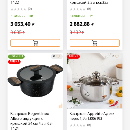
1422
крышкой 3,2 л кск32а
(0)
(0)
В наличии: 1 шт
В наличии: 1 шт
3 053,40
2 882,88
₽
₽
3 635
3 432
₽
₽
НОВИНКА
0
АКЦИЯ
0
АКЦИЯ
Кастрюля Regent Inox
Кастрюля Appetite Адель
Albero индукция с
нерж 1,9 л LK06193
крышкой 24 см 4,3 л 62-
(0)
1424