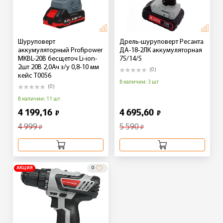
Шуруповерт
Дрель-шуруповерт Ресанта
аккумуляторный Profipower
ДА-18-2ЛК аккумуляторная
MKBL-20B бесщеточ Li-ion-
75/14/5
2шт 20В 2,0Ач з/у 0,8-10 мм
(0)
кейс T0056
В наличии: 3 шт
(0)
В наличии: 11 шт
4 199,16
4 695,60
₽
₽
4 999
5 590
₽
₽
АКЦИЯ
0