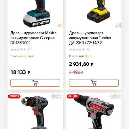
Дрель-шуруповерт Makita
Дрель-шуруповерт
аккумуляторная G-серия
аккумуляторная Eurolux
DF488D002
ДА-20/2Li 72/14/52
(0)
(0)
В наличии: 3 шт
В наличии: 4 шт
2 931,60
₽
18 133
3 490
₽
₽
АКЦИЯ
0
АКЦИЯ
0