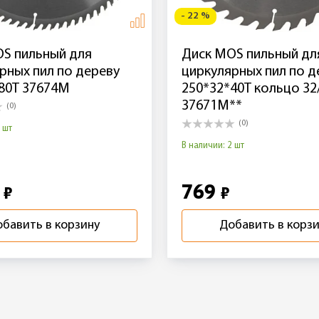
- 22 %
S пильный для
Диск MOS пильный дл
рных пил по дереву
циркулярных пил по д
80T 37674М
250*32*40T кольцо 32
37671М**
(0)
(0)
 шт
В наличии: 2 шт
4
769
₽
₽
бавить в корзину
Добавить в корз