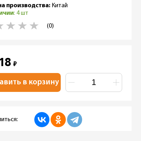
на производства:
Китай
личии
: 4 шт
(0)
518
₽
авить в корзину
иться: