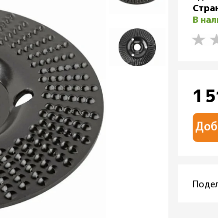
Стра
В на
1 
Доб
Подел