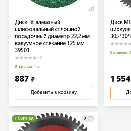
Диск Fit алмазный
Диск MO
шлифовальный сплошной
циркуля
посадочный диаметр 22,2 мм
305*30*
вакуумное спекание 125 мм
39501
В наличии: 3
(0)
В наличии: 4 шт
887
1 55
₽
Добавить в корзину
До
НОВИНКА
0