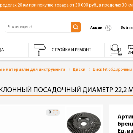
делах 20 км при покупке товара от 30 000 руб., в пределах 30 км 
Акции
Войти
ТЕ
ДА
СТРОЙКА И РЕМОНТ
ИН
ные материалы для инструмента
Диски
Диск Fit обдирочный
АКЛОННЫЙ ПОСАДОЧНЫЙ ДИАМЕТР 22,2 ММ
0
Арти
Брен
Ед. из