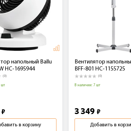
тор напольный Ballu
Вентилятор напольный
W НС-1695944
BFF-801 НС-1155725
(0)
(0)
 шт
В наличии: 7 шт
5
3 349
₽
₽
бавить в корзину
Добавить в корз