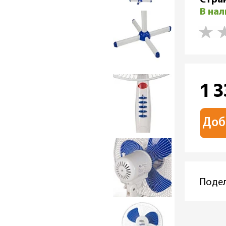
В на
1 
Доб
Подел