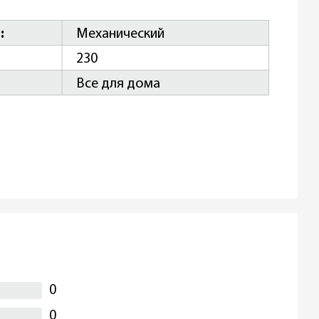
я
Механический
230
Все для дома
0
0