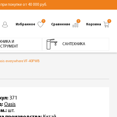
при покупке от 40 000 руб.
0
0
0
Избранное
Сравнение
Корзина
ХНИКА И
САНТЕХНИКА
СТРУМЕНТ
sis everywhere VF-40PWB
кул:
371
д:
Oasis
м.:
шт.
на производства:
Китай