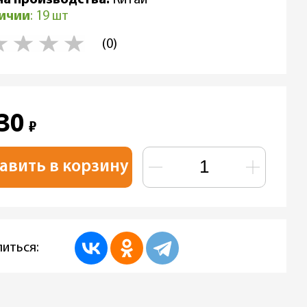
личии
: 19 шт
(0)
330
₽
авить в корзину
иться: