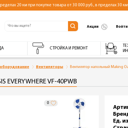
делах 20 км при покупке товара от 30 000 руб., в пределах 30 км 
Акции
Войти
ТЕ
ДА
СТРОЙКА И РЕМОНТ
ИН
 оборудование
Вентиляторы
Вентилятор напольный Making Oa
S EVERYWHERE VF-40PWB
0
Арти
Брен
Ед. из
Стра