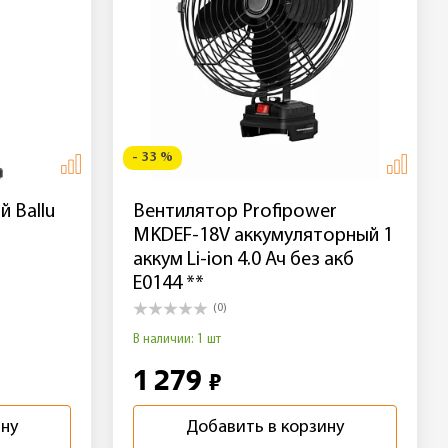
- 33 %
 Ballu
Вентилятор Profipower
MKDEF-18V аккумуляторный 1
аккум Li-ion 4.0 Ач без акб
E0144 **
(0)
В наличии: 1 шт
1 279
₽
ину
Добавить в корзину