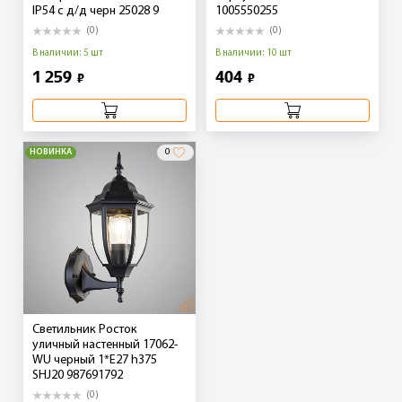
IP54 с д/д черн 25028 9
1005550255
(0)
(0)
В наличии: 5 шт
В наличии: 10 шт
1 259
404
₽
₽
НОВИНКА
0
Светильник Росток
уличный настенный 17062-
WU черный 1*E27 h375
SHJ20 987691792
(0)