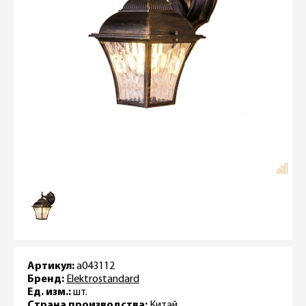
Артикул:
a043112
Бренд:
Elektrostandard
Ед. изм.:
шт.
Страна производства:
Китай