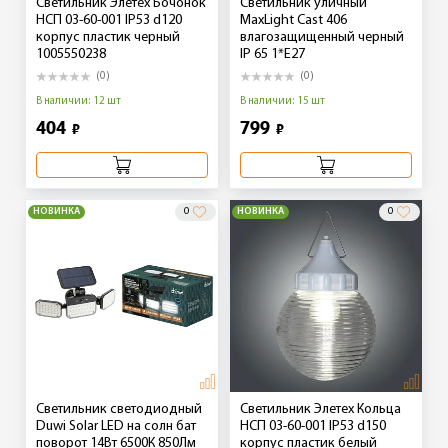
Светильник Элетех Бочонок
Светильник уличный
НСП 03-60-001 IP53 d120
MaxLight Cast 406
корпус пластик черный
влагозащищенный черный
1005550238
IP 65 1*E27
(0)
(0)
В наличии: 12 шт
В наличии: 15 шт
404
799
₽
₽
НОВИНКА
0
НОВИНКА
0
Светильник светодиодный
Светильник Элетех Кольца
Duwi Solar LED на солн бат
НСП 03-60-001 IP53 d150
поворот 14Вт 6500К 850Лм
корпус пластик белый