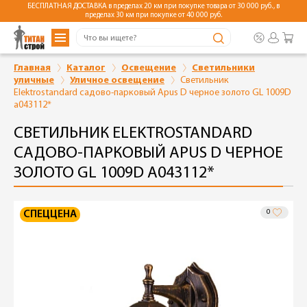
БЕСПЛАТНАЯ ДОСТАВКА в пределах 20 км при покупке товара от 30 000 руб., в
пределах 30 км при покупке от 40 000 руб.
Главная
Каталог
Освещение
Светильники
уличные
Уличное освещение
Светильник
Elektrostandard садово-парковый Apus D черное золото GL 1009D
a043112*
СВЕТИЛЬНИК ELEKTROSTANDARD
САДОВО-ПАРКОВЫЙ APUS D ЧЕРНОЕ
ЗОЛОТО GL 1009D A043112*
0
СПЕЦЦЕНА