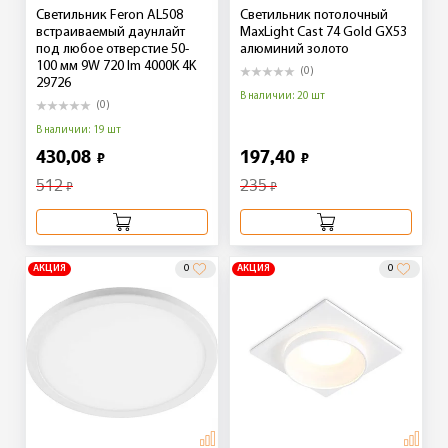
Светильник Feron AL508
Светильник потолочный
встраиваемый даунлайт
MaxLight Cast 74 Gold GX53
под любое отверстие 50-
алюминий золото
100 мм 9W 720 lm 4000K 4K
(0)
29726
В наличии: 20 шт
(0)
В наличии: 19 шт
430,08
197,40
₽
₽
512
235
₽
₽
АКЦИЯ
0
АКЦИЯ
0