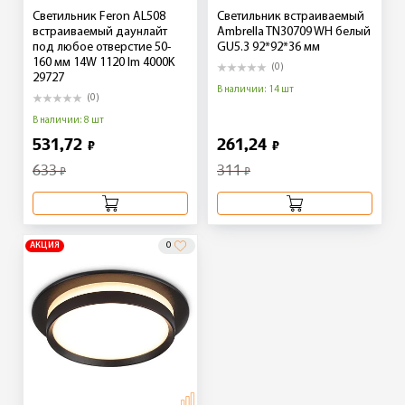
Светильник Feron AL508
Светильник встраиваемый
встраиваемый даунлайт
Ambrella TN30709 WH белый
под любое отверстие 50-
GU5.3 92*92*36 мм
160 мм 14W 1120 lm 4000K
(0)
29727
В наличии: 14 шт
(0)
В наличии: 8 шт
531,72
261,24
₽
₽
633
311
₽
₽
АКЦИЯ
0