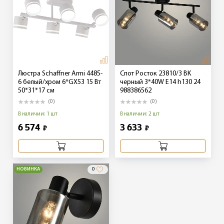
Люстра Schaffner Armi 4485-
Спот Росток 23810/3 BK
6 белый/хром 6*GX53 15 Вт
черный 3*40W E14 h130 24
50*31*17 см
988386562
(0)
(0)
В наличии: 1 шт
В наличии: 2 шт
6 574
3 633
₽
₽
НОВИНКА
0