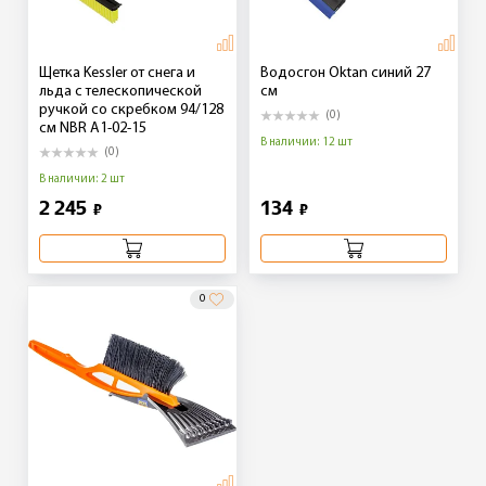
Щетка Kessler от снега и
Водосгон Oktan синий 27
льда с телескопической
см
ручкой со скребком 94/128
(0)
см NBR A1-02-15
В наличии: 12 шт
(0)
В наличии: 2 шт
2 245
134
₽
₽
0