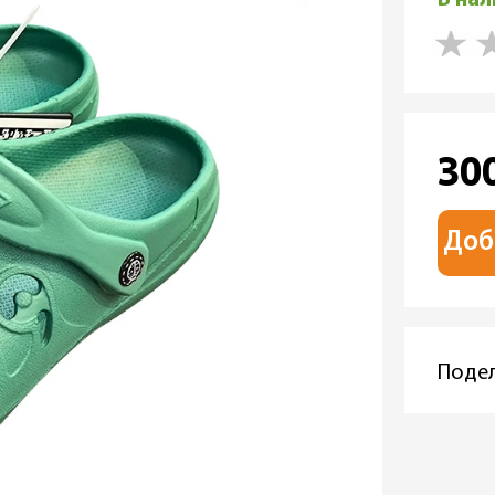
30
Доб
Подел