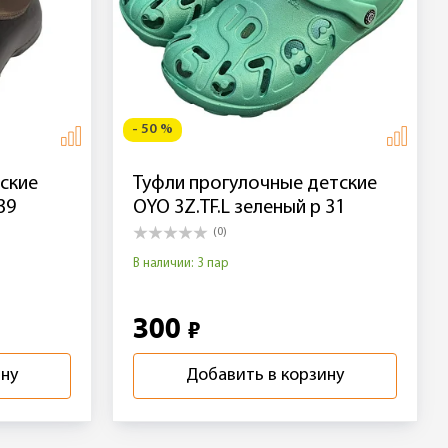
- 50 %
ские
Туфли прогулочные детские
39
OYO 3Z.TF.L зеленый р 31
(0)
В наличии: 3 пар
300
₽
ину
Добавить в корзину