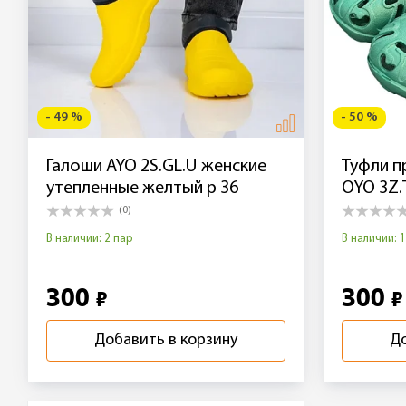
- 49 %
- 50 %
Галоши AYO 2S.GL.U женские
Туфли п
утепленные желтый р 36
OYO 3Z.T
(0)
В наличии: 2 пар
В наличии: 
300
300
₽
₽
Добавить в корзину
До