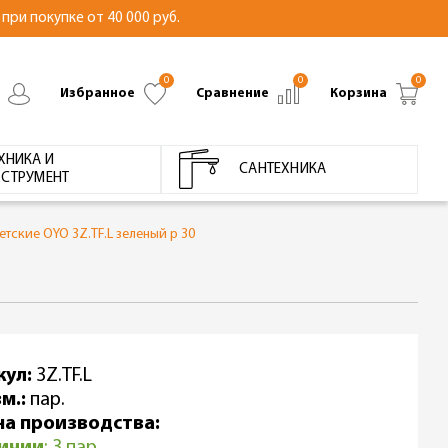
при покупке от 40 000 руб.
0
0
0
Избранное
Сравнение
Корзина
ХНИКА И
САНТЕХНИКА
СТРУМЕНТ
тские OYO 3Z.TF.L зеленый р 30
кул:
3Z.TF.L
м.:
пар.
на производства:
личии
: 3 пар