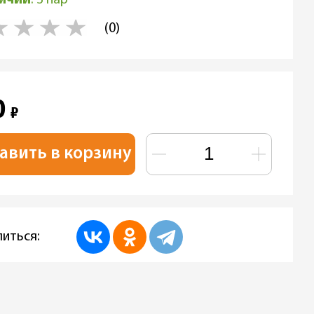
(0)
0
₽
авить в корзину
иться: