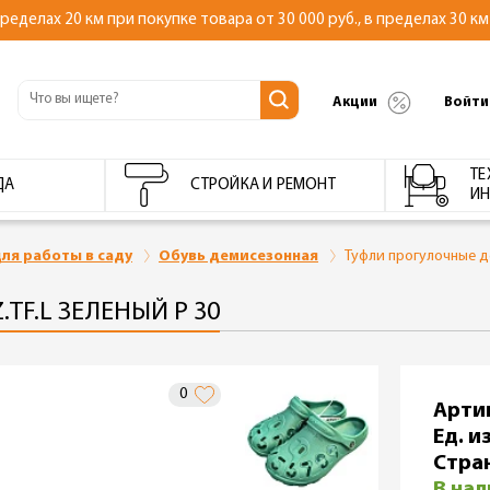
делах 20 км при покупке товара от 30 000 руб., в пределах 30 км 
Акции
Войти
ТЕ
ДА
СТРОЙКА И РЕМОНТ
ИН
ля работы в саду
Обувь демисезонная
Туфли прогулочные де
TF.L ЗЕЛЕНЫЙ Р 30
0
Арти
Ед. из
Стра
В на