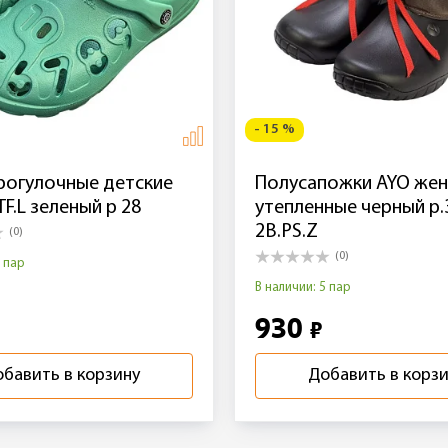
- 15 %
рогулочные детские
Полусапожки AYO жен
F.L зеленый р 28
утепленные черный р.
2B.PS.Z
(0)
(0)
1 пар
В наличии: 5 пар
930
₽
бавить в корзину
Добавить в корз