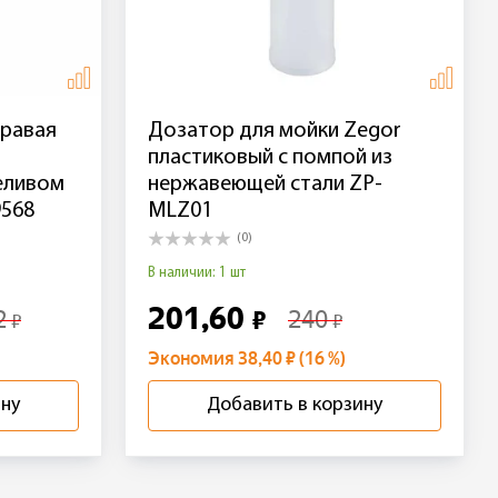
правая
Дозатор для мойки Zegor
пластиковый с помпой из
еливом
нержавеющей стали ZP-
9568
MLZ01
(0)
В наличии: 1 шт
201,60
2
240
₽
₽
₽
Экономия 38,40 ₽ (16 %)
ину
Добавить в корзину