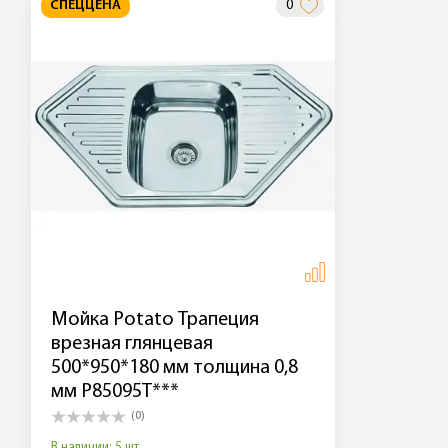
СПЕЦЦЕНА
0
Мойка Potato Трапеция
врезная глянцевая
500*950*180 мм толщина 0,8
мм P85095T***
(0)
В наличии: 5 шт