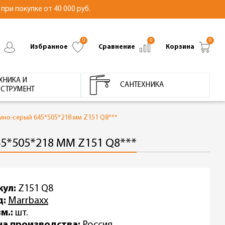
при покупке от 40 000 руб.
0
0
0
Избранное
Сравнение
Корзина
ХНИКА И
САНТЕХНИКА
СТРУМЕНТ
мно-серый 645*505*218 мм Z151 Q8***
*505*218 ММ Z151 Q8***
кул:
Z151 Q8
д:
Marrbaxx
м.:
шт.
на производства:
Россия