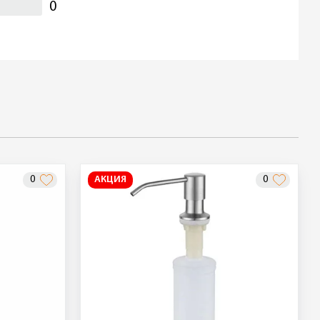
0
0
АКЦИЯ
0