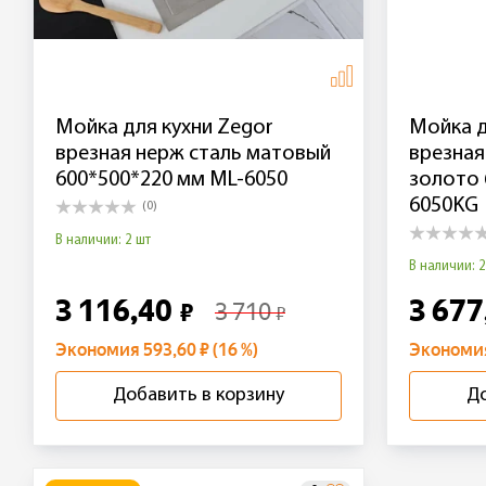
Мойка для кухни Zegor
Мойка д
врезная нерж сталь матовый
врезная
600*500*220 мм ML-6050
золото 
6050KG
(0)
В наличии: 2 шт
В наличии: 2
3 116,40
3 677
3 710
₽
₽
Экономия 593,60 ₽ (16 %)
Экономия 
Добавить в корзину
До