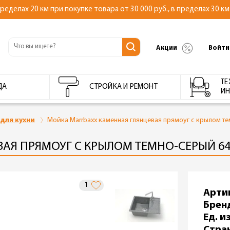
делах 20 км при покупке товара от 30 000 руб., в пределах 30 км 
Акции
Войти
ТЕ
ДА
СТРОЙКА И РЕМОНТ
ИН
для кухни
Мойка Marrbaxx каменная глянцевая прямоуг с крылом те
Я ПРЯМОУГ С КРЫЛОМ ТЕМНО-СЕРЫЙ 645
1
Арти
Брен
Ед. из
Стра