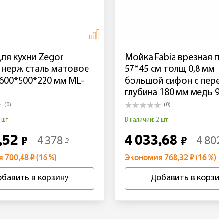
ля кухни Zegor
Мойка Fabia врезная 
 нерж сталь матовое
57*45 см толщ 0,8 мм
600*500*220 мм ML-
большой сифон с пер
глубина 180 мм медь 
(0)
(0)
 шт
В наличии: 2 шт
,52
4 033,68
4 378
4 80
₽
₽
₽
700,48 ₽ (16 %)
Экономия 768,32 ₽ (16 %)
бавить в корзину
Добавить в корз