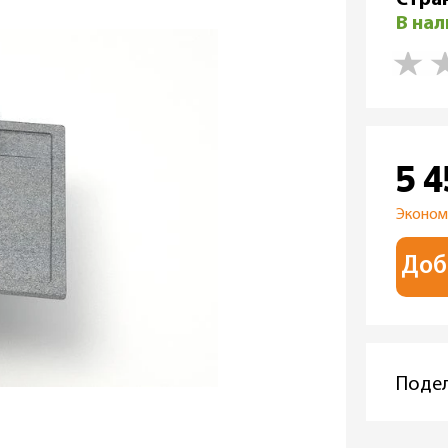
В на
5 
Эконом
Доб
Подел