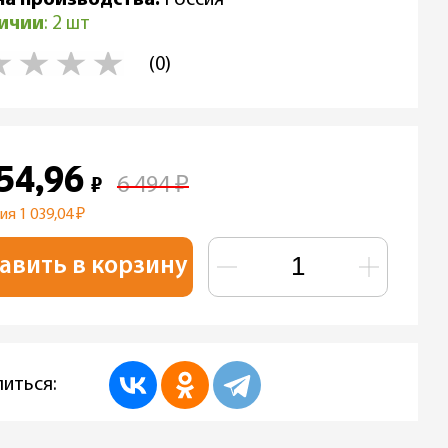
личии
: 2 шт
(0)
454,96
₽
6 494
₽
ия 1 039,04
₽
авить в корзину
иться: