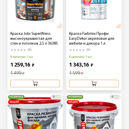
Краска Jobi SuperWeiss
Краска Farbitex Профи
высокоукрывистая для
EasyDekor акриловая для
стен и потолков 2,5 л 36385
мебели и декора 1 л
(0)
(0)
В наличии: 3 шт
В наличии: 3 шт
1 259,16
1 343,16
₽
₽
1 499
1 599
₽
₽
НОВИНКА
0
НОВИНКА
0
АКЦИЯ
АКЦИЯ