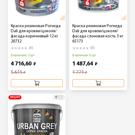
Краска резиновая Рогнеда
Краска резиновая Рогнеда
Dali для кровли/цоколя/
Dali для кровли/цоколя/
фасада коричневый 12 кг
фасада слоновая кость 3 кг
20732
65173
(0)
(0)
В наличии: 3 шт
В наличии: 6 шт
4 716,60
1 487,64
₽
₽
5 615
1 771
₽
₽
АКЦИЯ
0