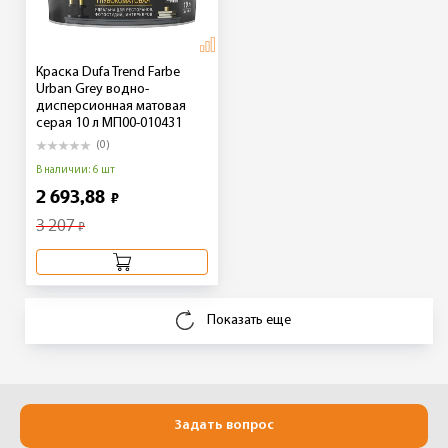
Краска Dufa Trend Farbe
Urban Grey водно-
дисперсионная матовая
серая 10 л МП00-010431
(0)
В наличии: 6 шт
2 693,88
₽
3 207
₽
Показать еще
Задать вопрос