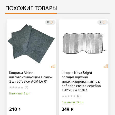
ПОХОЖИЕ ТОВАРЫ
0
0
Коврики Airline
Шторка Nova Bright
влаговпитывающие в салон
солнцезащитная
2 шт 50*38 см ACM-LA-01
металлизированная под
лобовое стекло серебро
(0)
150*70 см 46482
В наличии: 5 шт
(0)
В наличии: 24 шт
210
349
₽
₽