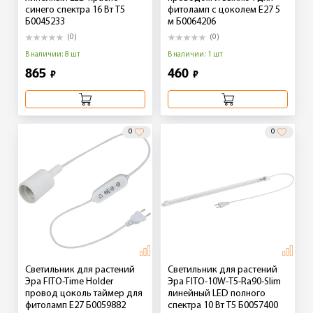
синего спектра 16 Вт Т5
фитоламп с цоколем Е27 5
Б0045233
м Б0064206
(0)
(0)
В наличии: 8 шт
В наличии: 1 шт
865
460
₽
₽
0
0
Светильник для растений
Светильник для растений
Эра FITO-Time Holder
Эра FITO-10W-Т5-Ra90-Slim
провод цоколь таймер для
линейный LED полного
фитоламп E27 Б0059882
спектра 10 Вт Т5 Б0057400