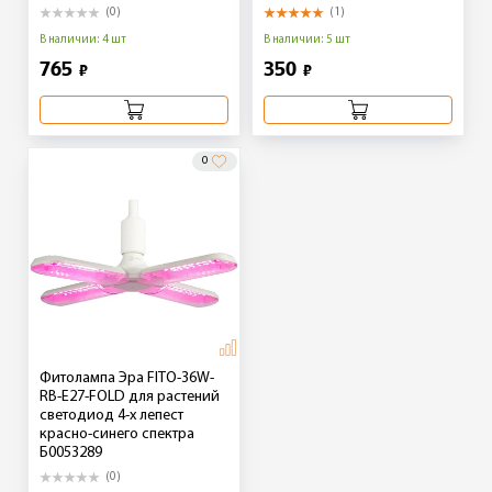
(0)
(1)
В наличии: 4 шт
В наличии: 5 шт
765
350
₽
₽
0
Фитолампа Эра FITO-36W-
RB-E27-FOLD для растений
светодиод 4-х лепест
красно-синего спектра
Б0053289
(0)