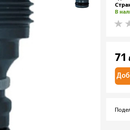
Стра
В на
71
Доб
Подел