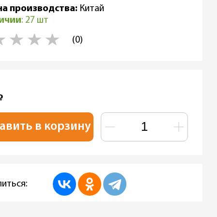
на производства:
Китай
личии
: 27 шт
(0)
₽
авить в корзину
иться: