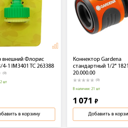
р внешний Флорис
Коннектор Gardena
/4-1 IM3401 TC 263388
стандартный 1/2" 182
20.000.00
(0)
(0)
42 шт
В наличии: 21 шт
1 071
₽
бавить в корзину
Добавить в корз