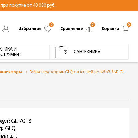
при покупке от 40 000 руб.
0
0
0
Избранное
Сравнение
Корзина
ХНИКА И
САНТЕХНИКА
СТРУМЕНТ
оннекторы
Гайка-переходник GLQ с внешней резьбой 3/4" GL
кул:
GL 7018
д:
GLQ
м.:
шт.