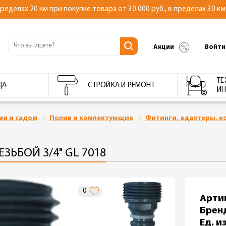
делах 20 км при покупке товара от 30 000 руб., в пределах 30 км 
Акции
Войти
ТЕ
ДА
СТРОЙКА И РЕМОНТ
ИН
ми и садом
Полив и комлектующие
Фитинги, адаптеры, к
ЗЬБОЙ 3/4" GL 7018
0
Арти
Брен
Ед. из