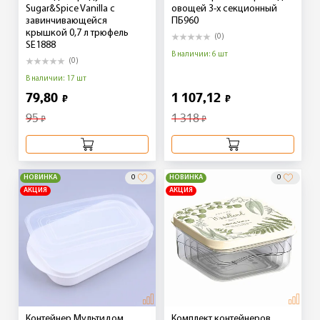
Sugar&Spice Vanilla с
овощей 3-х секционный
завинчивающейся
ПБ960
крышкой 0,7 л трюфель
(0)
SE1888
В наличии: 6 шт
(0)
В наличии: 17 шт
79,80
1 107,12
₽
₽
95
1 318
₽
₽
НОВИНКА
0
НОВИНКА
0
АКЦИЯ
АКЦИЯ
Контейнер Мультидом
Комплект контейнеров