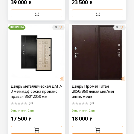
39 000
23 500
₽
₽
НОВИНКА
0
0
Дверь металлическая ДМ 7-
Дверь Промет Титан
3 мет/мдф сосна прованс
2050/860 левая мет/мет
правая 860*2050 мм
антик медь
(0)
(0)
В наличии: 2 шт
В наличии: 2 шт
17 500
18 000
₽
₽