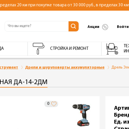
делах 20 км при покупке товара от 30 000 руб., в пределах 30 км 
Акции
Войти
ТЕ
ДА
СТРОЙКА И РЕМОНТ
ИН
струмент
Дрели и шуруповерты аккумуляторные
Дрель Эл
НАЯ ДА-14-2ДМ
0
Арти
Брен
Ед. из
Стра