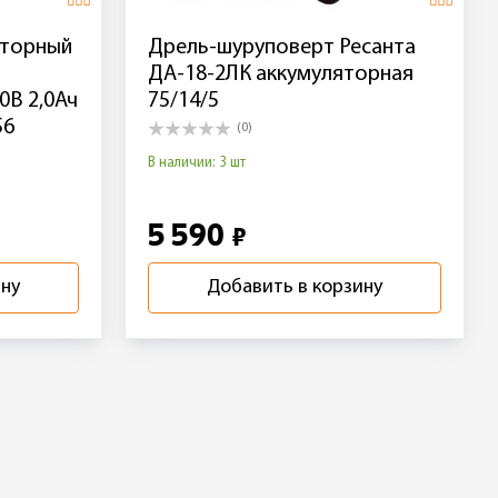
яторный
Дрель-шуруповерт Ресанта
ДА-18-2ЛК аккумуляторная
0В 2,0Ач
75/14/5
56
(0)
В наличии: 3 шт
5 590
₽
ину
Добавить в корзину