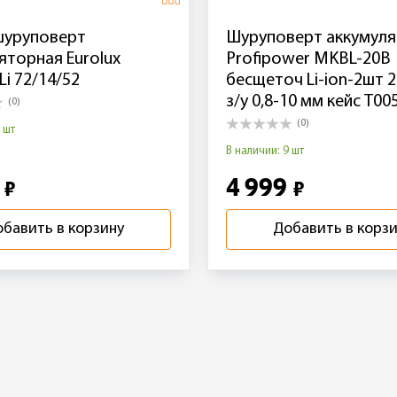
шуруповерт
Шуруповерт аккумул
яторная Eurolux
Profipower MKBL-20B
Li 72/14/52
бесщеточ Li-ion-2шт 2
з/у 0,8-10 мм кейс T00
(0)
(0)
 шт
В наличии: 9 шт
0
4 999
₽
₽
бавить в корзину
Добавить в корз