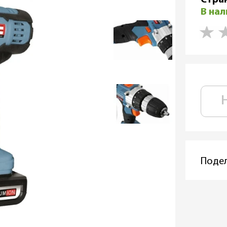
В на
Подел