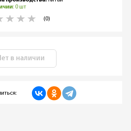
личии
: 0 шт
(0)
Нет в наличии
иться: