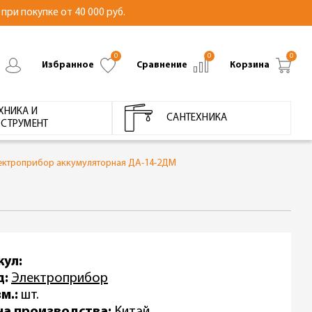
при покупке от 40 000 руб.
0
0
0
Избранное
Сравнение
Корзина
ХНИКА И
САНТЕХНИКА
СТРУМЕНТ
ектроприбор аккумуляторная ДА-14-2ДМ
кул:
д:
Электроприбор
м.:
шт.
на производства:
Китай