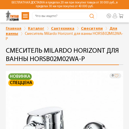
БЕСПЛАТНАЯ ДОСТАВКА в пределах 20 км при покупке товара от 30 000 руб., в
пределах 30 км при покупке от 40 000 руб.
Главная
Каталог
Сантехника
Смесители
Для
ванны
Смеситель Milardo Horizont для ванны HORSB02M02WA-
P
СМЕСИТЕЛЬ MILARDO HORIZONT ДЛЯ
ВАННЫ HORSB02M02WA-P
0
НОВИНКА
СПЕЦЦЕНА