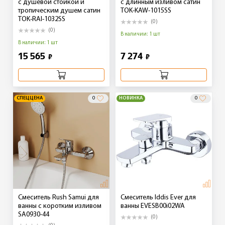
с душевой стойкой и
с длинным изливом сатин
тропическим душем сатин
TOK-KAW-1015SS
TOK-RAI-1032SS
(0)
(0)
В наличии: 1 шт
В наличии: 1 шт
15 565
7 274
₽
₽
СПЕЦЦЕНА
0
НОВИНКА
0
Смеситель Rush Samui для
Смеситель Iddis Ever для
ванны с коротким изливом
ванны EVESB00i02WA
SA0930-44
(0)