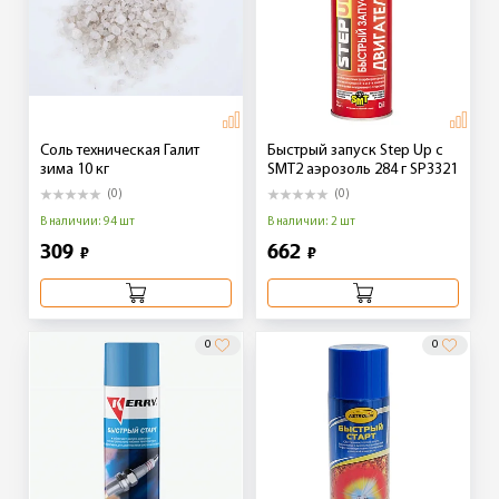
Соль техническая Галит
Быстрый запуск Step Up с
зима 10 кг
SMT2 аэрозоль 284 г SP3321
(0)
(0)
В наличии: 94 шт
В наличии: 2 шт
309
662
₽
₽
0
0