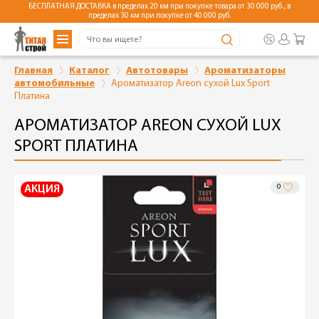
БЕСПЛАТНАЯ ДОСТАВКА в пределах 20 км при покупке товара от 30 000 руб., в
пределах 30 км при покупке от 40 000 руб.
Главная
Каталог
Автотовары
Ароматизаторы
автомобильные
Ароматизатор Areon сухой Lux Sport
Платина
АРОМАТИЗАТОР AREON СУХОЙ LUX
SPORT ПЛАТИНА
0
АКЦИЯ