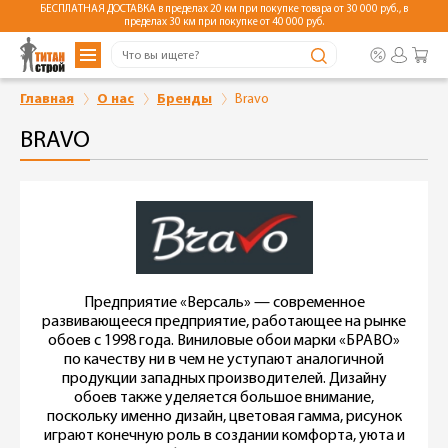
БЕСПЛАТНАЯ ДОСТАВКА в пределах 20 км при покупке товара от 30 000 руб., в
пределах 30 км при покупке от 40 000 руб.
Главная
О нас
Бренды
Bravo
BRAVO
Предприятие «Версаль» — современное
развивающееся предприятие, работающее на рынке
обоев с 1998 года. Виниловые обои марки «БРАВО»
по качеству ни в чем не уступают аналогичной
продукции западных производителей. Дизайну
обоев также уделяется большое внимание,
поскольку именно дизайн, цветовая гамма, рисунок
играют конечную роль в создании комфорта, уюта и